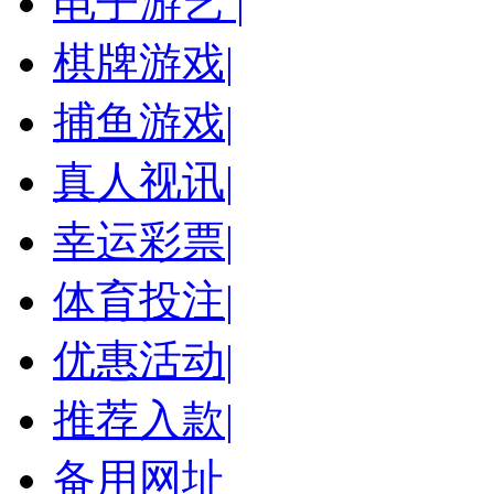
电子游艺
|
棋牌游戏
|
捕鱼游戏
|
真人视讯
|
幸运彩票
|
体育投注
|
优惠活动
|
推荐入款
|
备用网址