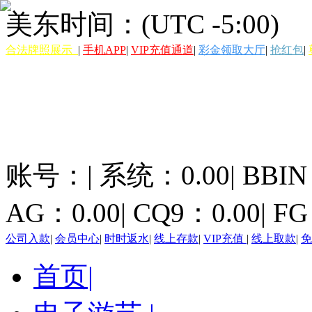
美东时间：
(UTC -5:00)
合法牌照展示
|
手机APP
|
VIP充值通道
|
彩金领取大厅
|
抢红包
|
账号：
|
系统：
0.00
|
BBI
AG：
0.00
|
CQ9：
0.00
|
FG
公司入款
|
会员中心
|
时时返水
|
线上存款
|
VIP充值
|
线上取款
|
免
首页
|