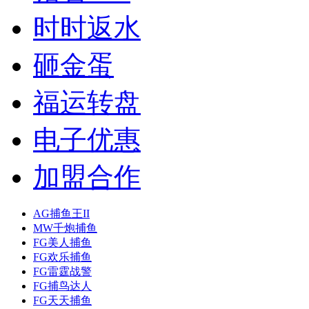
时时返水
砸金蛋
福运转盘
电子优惠
加盟合作
AG捕鱼王II
MW千炮捕鱼
FG美人捕鱼
FG欢乐捕鱼
FG雷霆战警
FG捕鸟达人
FG天天捕鱼