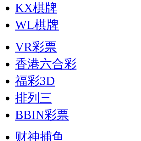
KX棋牌
WL棋牌
VR彩票
香港六合彩
福彩3D
排列三
BBIN彩票
财神捕鱼