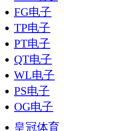
FG电子
TP电子
PT电子
QT电子
WL电子
PS电子
OG电子
皇冠体育