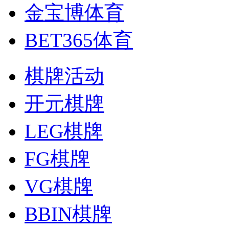
金宝博体育
BET365体育
棋牌活动
开元棋牌
LEG棋牌
FG棋牌
VG棋牌
BBIN棋牌